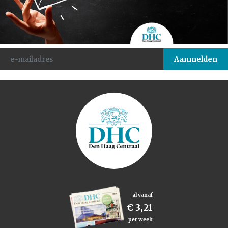
al vanaf
€ 3,21
per week