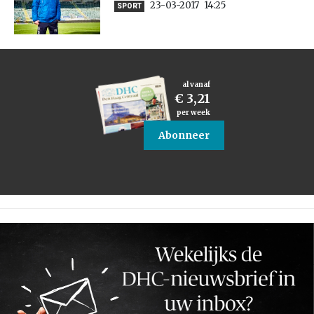
23-03-2017
14:25
SPORT
al vanaf
€ 3,21
per week
Abonneer