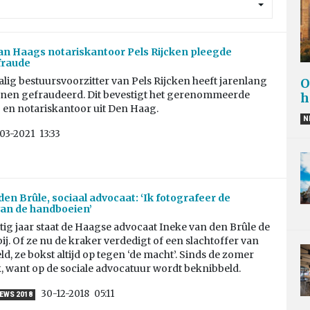
n Haags notariskantoor Pels Rijcken pleegde
fraude
ig bestuursvoorzitter van Pels Rijcken heeft jarenlang
O
enen gefraudeerd. Dit bevestigt het gerenommeerde
h
 en notariskantoor uit Den Haag.
N
03-2021
13:33
den Brûle, sociaal advocaat: ‘Ik fotografeer de
an de handboeien’
rtig jaar staat de Haagse advocaat Ineke van den Brûle de
j. Of ze nu de kraker verdedigt of een slachtoffer van
ld, ze bokst altijd op tegen ‘de macht’. Sinds de zomer
, want op de sociale advocatuur wordt beknibbeld.
30-12-2018
05:11
IEWS 2018