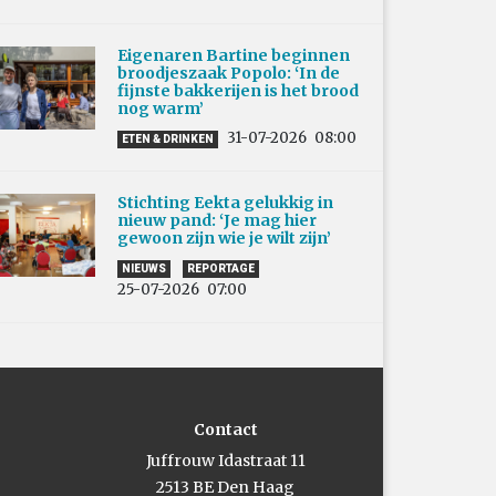
Eigenaren Bartine beginnen
broodjeszaak Popolo: ‘In de
fijnste bakkerijen is het brood
nog warm’
31-07-2026
08:00
ETEN & DRINKEN
Stichting Eekta gelukkig in
nieuw pand: ‘Je mag hier
gewoon zijn wie je wilt zijn’
NIEUWS
REPORTAGE
25-07-2026
07:00
Contact
Juffrouw Idastraat 11
2513 BE Den Haag