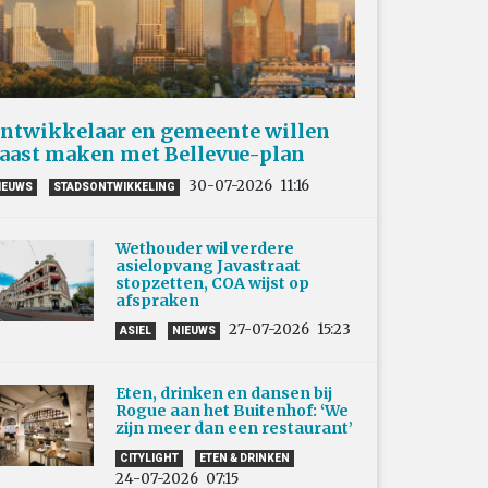
ntwikkelaar en gemeente willen
aast maken met Bellevue-plan
30-07-2026
11:16
IEUWS
STADSONTWIKKELING
Wethouder wil verdere
asielopvang Javastraat
stopzetten, COA wijst op
afspraken
27-07-2026
15:23
ASIEL
NIEUWS
Eten, drinken en dansen bij
Rogue aan het Buitenhof: ‘We
zijn meer dan een restaurant’
CITYLIGHT
ETEN & DRINKEN
24-07-2026
07:15