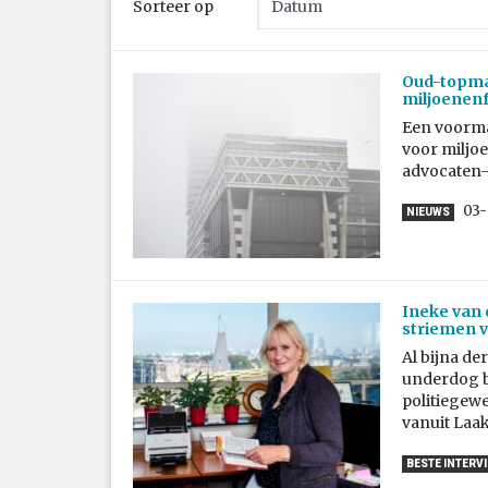
Sorteer op
Oud-topma
miljoenen
Een voormal
voor miljo
advocaten-
03-
NIEUWS
Ineke van 
striemen v
Al bijna de
underdog bi
politiegewe
vanuit Laak
BESTE INTERV