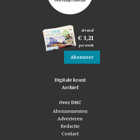
al vanaf
€ 3,21
per week
Abonneer
Digitale krant
Archief
Over DHC
Abonnementen
Adverteren
Redactie
Contact