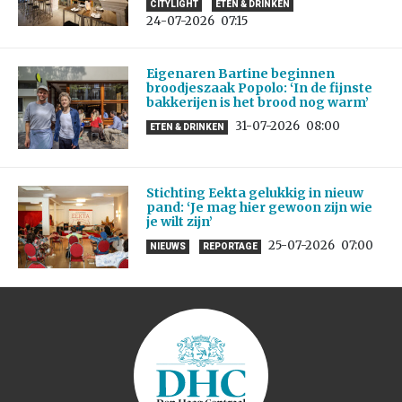
CITYLIGHT
ETEN & DRINKEN
24-07-2026
07:15
Eigenaren Bartine beginnen
broodjeszaak Popolo: ‘In de fijnste
bakkerijen is het brood nog warm’
31-07-2026
08:00
ETEN & DRINKEN
Stichting Eekta gelukkig in nieuw
pand: ‘Je mag hier gewoon zijn wie
je wilt zijn’
25-07-2026
07:00
NIEUWS
REPORTAGE