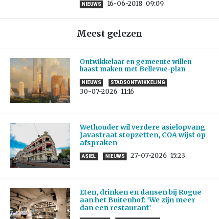
16-06-2018
09:09
NIEUWS
Meest gelezen
Ontwikkelaar en gemeente willen
haast maken met Bellevue-plan
NIEUWS
STADSONTWIKKELING
30-07-2026
11:16
Wethouder wil verdere asielopvang
Javastraat stopzetten, COA wijst op
afspraken
27-07-2026
15:23
ASIEL
NIEUWS
Eten, drinken en dansen bij Rogue
aan het Buitenhof: ‘We zijn meer
dan een restaurant’