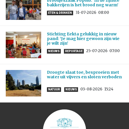
broodjeszaak Popolo: ‘In de fijnste
bakkerijen is het brood nog warm’
31-07-2026
08:00
ETEN & DRINKEN
Stichting Eekta gelukkig in nieuw
pand: ‘Je mag hier gewoon zijn wie
je wilt zijn’
25-07-2026
07:00
NIEUWS
REPORTAGE
Droogte slaat toe, besproeien met
water uit vijvers en sloten verboden
03-08-2026
15:24
NATUUR
NIEUWS