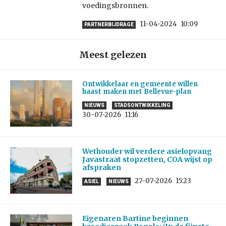
voedingsbronnen.
11-04-2024
10:09
PARTNERBIJDRAGE
Meest gelezen
Ontwikkelaar en gemeente willen
haast maken met Bellevue-plan
NIEUWS
STADSONTWIKKELING
30-07-2026
11:16
Wethouder wil verdere asielopvang
Javastraat stopzetten, COA wijst op
afspraken
27-07-2026
15:23
ASIEL
NIEUWS
Eigenaren Bartine beginnen