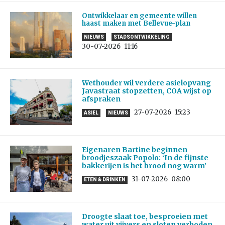
Ontwikkelaar en gemeente willen
haast maken met Bellevue-plan
NIEUWS
STADSONTWIKKELING
30-07-2026
11:16
Wethouder wil verdere asielopvang
Javastraat stopzetten, COA wijst op
afspraken
27-07-2026
15:23
ASIEL
NIEUWS
Eigenaren Bartine beginnen
broodjeszaak Popolo: ‘In de fijnste
bakkerijen is het brood nog warm’
31-07-2026
08:00
ETEN & DRINKEN
Droogte slaat toe, besproeien met
water uit vijvers en sloten verboden