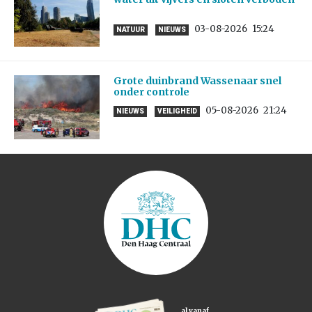
03-08-2026
15:24
NATUUR
NIEUWS
Grote duinbrand Wassenaar snel
onder controle
05-08-2026
21:24
NIEUWS
VEILIGHEID
al vanaf