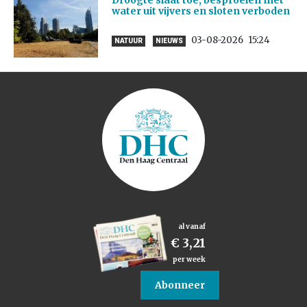
Droogte slaat toe, besproeien met
water uit vijvers en sloten verboden
03-08-2026
15:24
NATUUR
NIEUWS
al vanaf
€ 3,21
per week
Abonneer