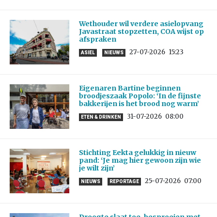
Wethouder wil verdere asielopvang
Javastraat stopzetten, COA wijst op
afspraken
27-07-2026
15:23
ASIEL
NIEUWS
Eigenaren Bartine beginnen
broodjeszaak Popolo: ‘In de fijnste
bakkerijen is het brood nog warm’
31-07-2026
08:00
ETEN & DRINKEN
Stichting Eekta gelukkig in nieuw
pand: ‘Je mag hier gewoon zijn wie
je wilt zijn’
25-07-2026
07:00
NIEUWS
REPORTAGE