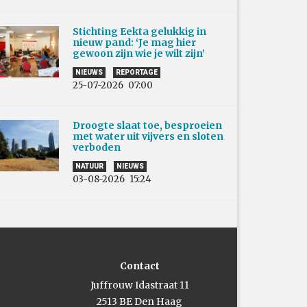
Stichting Eekta gelukkig in
nieuw pand: ‘Je mag hier
gewoon zijn wie je wilt zijn’
NIEUWS
REPORTAGE
25-07-2026
07:00
Droogte slaat toe, besproeien
met water uit vijvers en sloten
verboden
NATUUR
NIEUWS
03-08-2026
15:24
Contact
Juffrouw Idastraat 11
2513 BE Den Haag