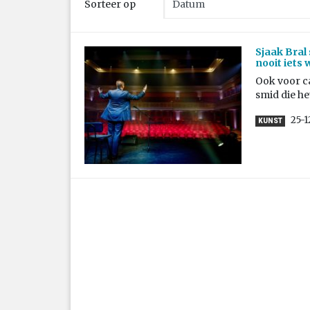
Sorteer op
Sjaak Bral 
nooit iets
Ook voor cab
smid die he
25-
KUNST