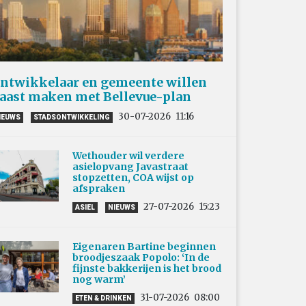
ntwikkelaar en gemeente willen
aast maken met Bellevue-plan
30-07-2026
11:16
IEUWS
STADSONTWIKKELING
Wethouder wil verdere
asielopvang Javastraat
stopzetten, COA wijst op
afspraken
27-07-2026
15:23
ASIEL
NIEUWS
Eigenaren Bartine beginnen
broodjeszaak Popolo: ‘In de
fijnste bakkerijen is het brood
nog warm’
31-07-2026
08:00
ETEN & DRINKEN