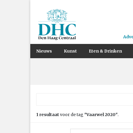
Adv
Nieuws
Kunst
Eten & Drinken
Zoek naar:
1 resultaat
voor de tag
"Vaarwel 2020"
.