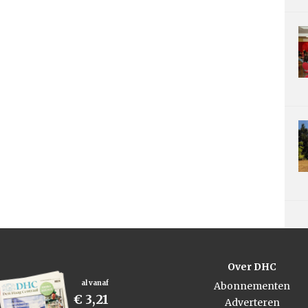
Over DHC
al vanaf
Abonnementen
€ 3,21
Adverteren