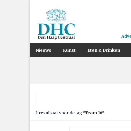
Adv
Nieuws
Kunst
Eten & Drinken
Zoek naar:
1 resultaat
voor de tag
"Tram 16"
.