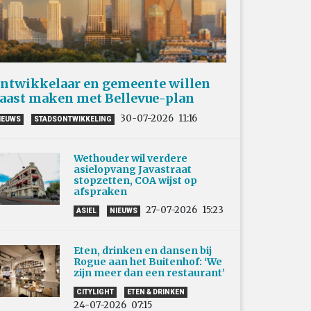
ntwikkelaar en gemeente willen
aast maken met Bellevue-plan
30-07-2026
11:16
IEUWS
STADSONTWIKKELING
Wethouder wil verdere
asielopvang Javastraat
stopzetten, COA wijst op
afspraken
27-07-2026
15:23
ASIEL
NIEUWS
Eten, drinken en dansen bij
Rogue aan het Buitenhof: ‘We
zijn meer dan een restaurant’
CITYLIGHT
ETEN & DRINKEN
24-07-2026
07:15