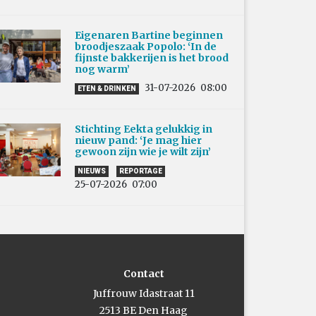
Eigenaren Bartine beginnen
broodjeszaak Popolo: ‘In de
fijnste bakkerijen is het brood
nog warm’
31-07-2026
08:00
ETEN & DRINKEN
Stichting Eekta gelukkig in
nieuw pand: ‘Je mag hier
gewoon zijn wie je wilt zijn’
NIEUWS
REPORTAGE
25-07-2026
07:00
Contact
Juffrouw Idastraat 11
2513 BE Den Haag