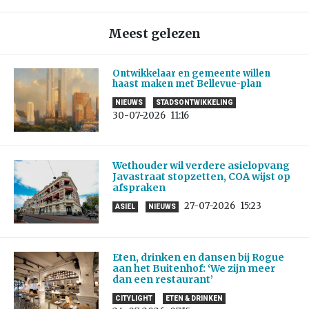
Meest gelezen
Ontwikkelaar en gemeente willen
haast maken met Bellevue-plan
NIEUWS
STADSONTWIKKELING
30-07-2026
11:16
Wethouder wil verdere asielopvang
Javastraat stopzetten, COA wijst op
afspraken
27-07-2026
15:23
ASIEL
NIEUWS
Eten, drinken en dansen bij Rogue
aan het Buitenhof: ‘We zijn meer
dan een restaurant’
CITYLIGHT
ETEN & DRINKEN