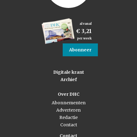
al vanaf
€ 3,21
per week
Abonneer
Digitale krant
Archief
Over DHC
Abonnementen
Adverteren
Redactie
Contact
Contact