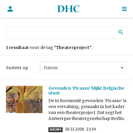
Zoek naar:
1 resultaat
voor de tag
"Theaterproject"
.
Sorteer op
Gevonden ‘Picasso’ blijkt Belgische
stunt
De in Roemenië gevonden ‘Picasso’ is
een vervalsing, gemaakt in het kader
van een theaterproject. Dat zegt het
Antwerpse theatergezelschap Berlin.
18-11-2018
23:39
NIEUWS