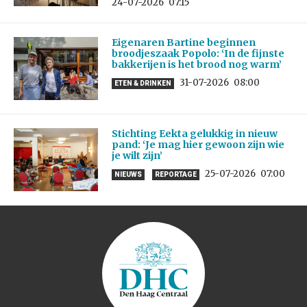
24-07-2026
07:15
Eigenaren Bartine beginnen
broodjeszaak Popolo: ‘In de fijnste
bakkerijen is het brood nog warm’
31-07-2026
08:00
ETEN & DRINKEN
Stichting Eekta gelukkig in nieuw
pand: ‘Je mag hier gewoon zijn wie
je wilt zijn’
25-07-2026
07:00
NIEUWS
REPORTAGE