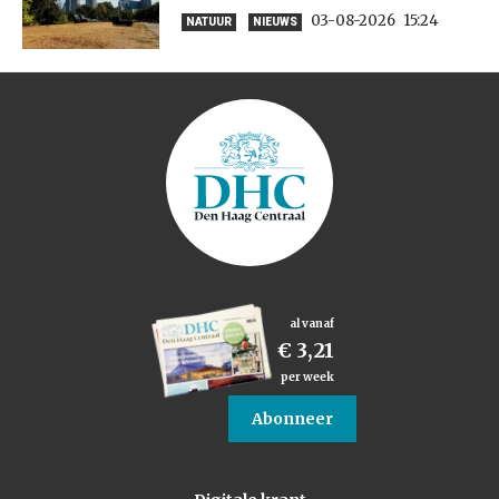
03-08-2026
15:24
NATUUR
NIEUWS
al vanaf
€ 3,21
per week
Abonneer