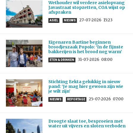
Wethouder wil verdere asielopvang
Javastraat stopzetten, COA wijst op
afspraken
27-07-2026
15:23
ASIEL
NIEUWS
Eigenaren Bartine beginnen
broodjeszaak Popolo: ‘In de fijnste
bakkerijen is het brood nog warm’
31-07-2026
08:00
ETEN & DRINKEN
Stichting Eekta gelukkig in nieuw
pand: ‘Je mag hier gewoon zijn wie
je wilt zijn’
25-07-2026
07:00
NIEUWS
REPORTAGE
Droogte slaat toe, besproeien met
water uit vijvers en sloten verboden