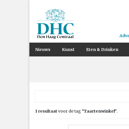
Adv
Nieuws
Kunst
Eten & Drinken
Zoek naar:
1 resultaat
voor de tag
"Taartenwinkel"
.