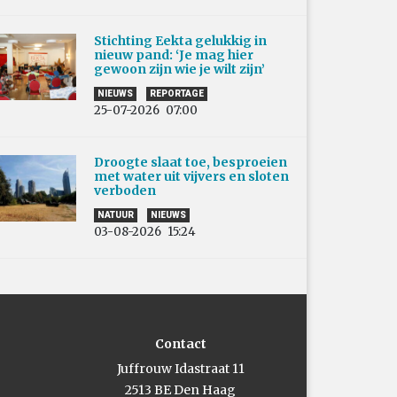
Stichting Eekta gelukkig in
nieuw pand: ‘Je mag hier
gewoon zijn wie je wilt zijn’
NIEUWS
REPORTAGE
25-07-2026
07:00
Droogte slaat toe, besproeien
met water uit vijvers en sloten
verboden
NATUUR
NIEUWS
03-08-2026
15:24
Contact
Juffrouw Idastraat 11
2513 BE Den Haag