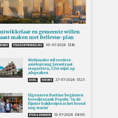
ntwikkelaar en gemeente willen
aast maken met Bellevue-plan
30-07-2026
11:16
IEUWS
STADSONTWIKKELING
Wethouder wil verdere
asielopvang Javastraat
stopzetten, COA wijst op
afspraken
27-07-2026
15:23
ASIEL
NIEUWS
Eigenaren Bartine beginnen
broodjeszaak Popolo: ‘In de
fijnste bakkerijen is het brood
nog warm’
31-07-2026
08:00
ETEN & DRINKEN