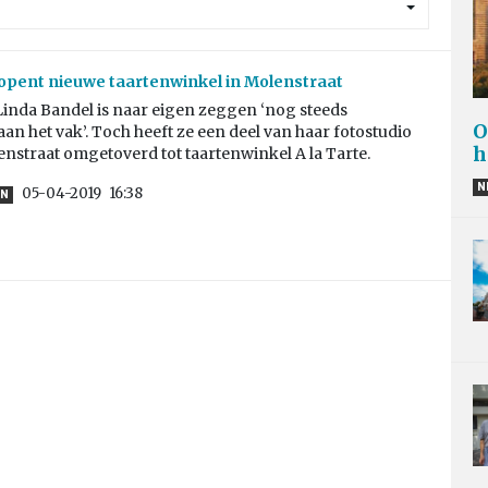
opent nieuwe taartenwinkel in Molenstraat
Linda Bandel is naar eigen zeggen ‘nog steeds
O
an het vak’. Toch heeft ze een deel van haar fotostudio
h
nstraat omgetoverd tot taartenwinkel A la Tarte.
N
05-04-2019
16:38
EN