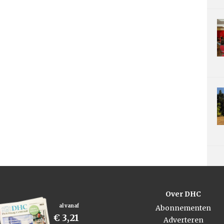
Over DHC
al vanaf
Abonnementen
€ 3,21
Adverteren