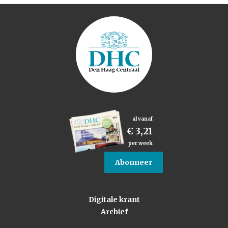
al vanaf
€ 3,21
per week
Abonneer
Digitale krant
Archief