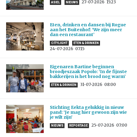
27-07-2026
15:23
ASIEL
NIEUWS
Eten, drinken en dansen bij Rogue
aan het Buitenhof: ‘We zijn meer
dan een restaurant’
CITYLIGHT
ETEN & DRINKEN
24-07-2026
07:15
Eigenaren Bartine beginnen
broodjeszaak Popolo: ‘In de fijnste
bakkerijen is het brood nog warm’
31-07-2026
08:00
ETEN & DRINKEN
Stichting Eekta gelukkig in nieuw
pand: ‘Je mag hier gewoon zijn wie
je wilt zijn’
25-07-2026
07:00
NIEUWS
REPORTAGE