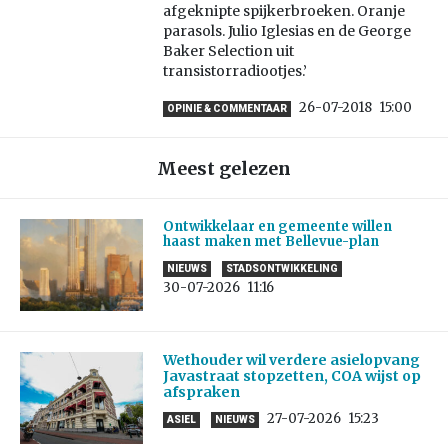
afgeknipte spijkerbroeken. Oranje
parasols. Julio Iglesias en de George
Baker Selection uit
transistorradiootjes.’
26-07-2018
15:00
OPINIE & COMMENTAAR
Meest gelezen
Ontwikkelaar en gemeente willen
haast maken met Bellevue-plan
NIEUWS
STADSONTWIKKELING
30-07-2026
11:16
Wethouder wil verdere asielopvang
Javastraat stopzetten, COA wijst op
afspraken
27-07-2026
15:23
ASIEL
NIEUWS