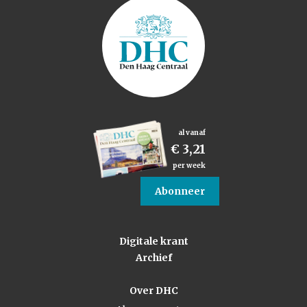
al vanaf
€ 3,21
per week
Abonneer
Digitale krant
Archief
Over DHC