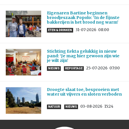
Eigenaren Bartine beginnen
broodjeszaak Popolo: ‘In de fijnste
bakkerijen is het brood nog warm’
31-07-2026
08:00
ETEN & DRINKEN
Stichting Eekta gelukkig in nieuw
pand: ‘Je mag hier gewoon zijn wie
je wilt zijn’
25-07-2026
07:00
NIEUWS
REPORTAGE
Droogte slaat toe, besproeien met
water uit vijvers en sloten verboden
03-08-2026
15:24
NATUUR
NIEUWS