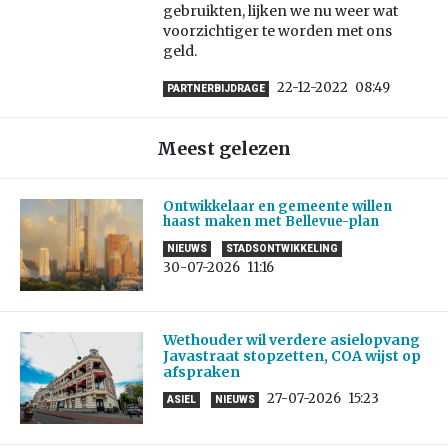
gebruikten, lijken we nu weer wat
voorzichtiger te worden met ons
geld.
22-12-2022
08:49
PARTNERBIJDRAGE
Meest gelezen
Ontwikkelaar en gemeente willen
haast maken met Bellevue-plan
NIEUWS
STADSONTWIKKELING
30-07-2026
11:16
Wethouder wil verdere asielopvang
Javastraat stopzetten, COA wijst op
afspraken
27-07-2026
15:23
ASIEL
NIEUWS