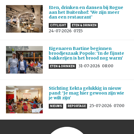
Eten, drinken en dansen bij Rogue
aan het Buitenhof: ‘We zijn meer
dan een restaurant’
CITYLIGHT
ETEN & DRINKEN
24-07-2026
07:15
Eigenaren Bartine beginnen
broodjeszaak Popolo: ‘In de fijnste
bakkerijen is het brood nog warm’
31-07-2026
08:00
ETEN & DRINKEN
Stichting Eekta gelukkig in nieuw
pand: ‘Je mag hier gewoon zijn wie
je wilt zijn’
25-07-2026
07:00
NIEUWS
REPORTAGE