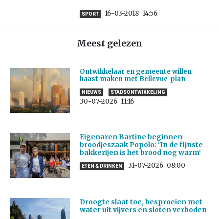
16-03-2018
14:56
SPORT
Meest gelezen
Ontwikkelaar en gemeente willen
haast maken met Bellevue-plan
NIEUWS
STADSONTWIKKELING
30-07-2026
11:16
Eigenaren Bartine beginnen
broodjeszaak Popolo: ‘In de fijnste
bakkerijen is het brood nog warm’
31-07-2026
08:00
ETEN & DRINKEN
Droogte slaat toe, besproeien met
water uit vijvers en sloten verboden