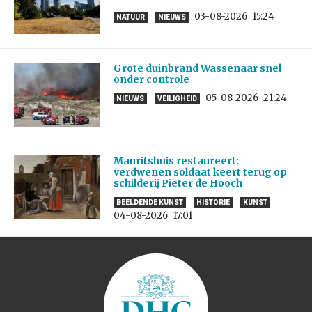
03-08-2026
15:24
NATUUR
NIEUWS
Grote duinbrand Wassenaar snel
onder controle
05-08-2026
21:24
NIEUWS
VEILIGHEID
Mauritshuis restaureert:
verdwenen soldaat keert terug op
schilderij Pieter de Hooch
BEELDENDE KUNST
HISTORIE
KUNST
04-08-2026
17:01