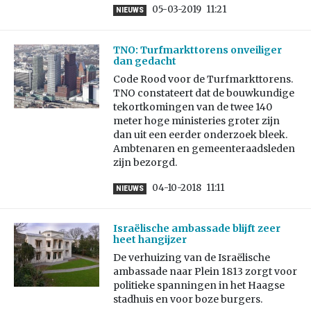
05-03-2019
11:21
NIEUWS
TNO: Turfmarkttorens onveiliger
dan gedacht
Code Rood voor de Turfmarkttorens.
TNO constateert dat de bouwkundige
tekortkomingen van de twee 140
meter hoge ministeries groter zijn
dan uit een eerder onderzoek bleek.
Ambtenaren en gemeenteraadsleden
zijn bezorgd.
04-10-2018
11:11
NIEUWS
Israëlische ambassade blijft zeer
heet hangijzer
De verhuizing van de Israëlische
ambassade naar Plein 1813 zorgt voor
politieke spanningen in het Haagse
stadhuis en voor boze burgers.