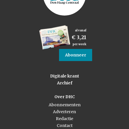
al vanaf
€ 3,21
per week
Abonneer
Digitale krant
Archief
Over DHC
Abonnementen
Adverteren
Redactie
Contact