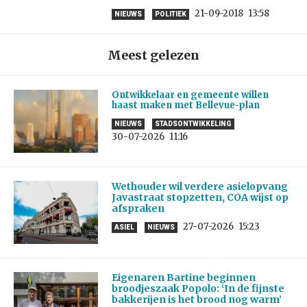
21-09-2018
13:58
NIEUWS
POLITIEK
Meest gelezen
Ontwikkelaar en gemeente willen
haast maken met Bellevue-plan
NIEUWS
STADSONTWIKKELING
30-07-2026
11:16
Wethouder wil verdere asielopvang
Javastraat stopzetten, COA wijst op
afspraken
27-07-2026
15:23
ASIEL
NIEUWS
Eigenaren Bartine beginnen
broodjeszaak Popolo: ‘In de fijnste
bakkerijen is het brood nog warm’