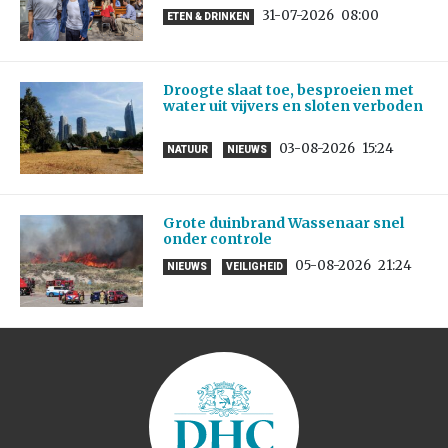
31-07-2026
08:00
ETEN & DRINKEN
Droogte slaat toe, besproeien met
water uit vijvers en sloten verboden
03-08-2026
15:24
NATUUR
NIEUWS
Grote duinbrand Wassenaar snel
onder controle
05-08-2026
21:24
NIEUWS
VEILIGHEID