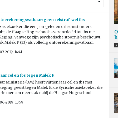
ntoerekeningsvatbaar: geen celstraf, wel tbs
 asielzoeker die een jaar geleden drie omstanders
O
bij de Haagse Hogeschool is veroordeeld tot tbs met
h
eging. Vanwege zijn psychotische stoornis beschouwt
k Malek F. (33) als volledig ontoerekeningsvatbaar.
N
07-2019
14:41
jaar cel en tbs tegen Malek F.
r Ministerie (OM) heeft vijftien jaar cel en tbs met
ging geëist tegen Malek F., de Syrische asielzoeker die
 drie mensen neerstak nabij de Haagse Hogeschool.
06-2019
13:59