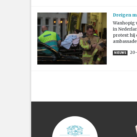
Dreigen me
Wanhopig w
in Nederlan
protest: hi
ambassade 
20-
NIEUWS