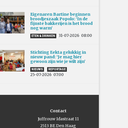
Eigenaren Bartine beginnen
broodjeszaak Popolo: ‘In de
fijnste bakkerijen is het brood
nog warm’
31-07-2026
08:00
ETEN & DRINKEN
Stichting Eekta gelukkig in
nieuw pand: ‘Je mag hier
gewoon zijn wie je wilt zijn’
NIEUWS
REPORTAGE
25-07-2026
07:00
Contact
Juffrouw Idastraat 11
2513 BE Den Haag