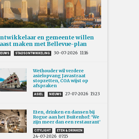
ntwikkelaar en gemeente willen
aast maken met Bellevue-plan
30-07-2026
11:16
IEUWS
STADSONTWIKKELING
Wethouder wil verdere
asielopvang Javastraat
stopzetten, COA wijst op
afspraken
27-07-2026
15:23
ASIEL
NIEUWS
Eten, drinken en dansen bij
Rogue aan het Buitenhof: ‘We
zijn meer dan een restaurant’
CITYLIGHT
ETEN & DRINKEN
24-07-2026
07:15