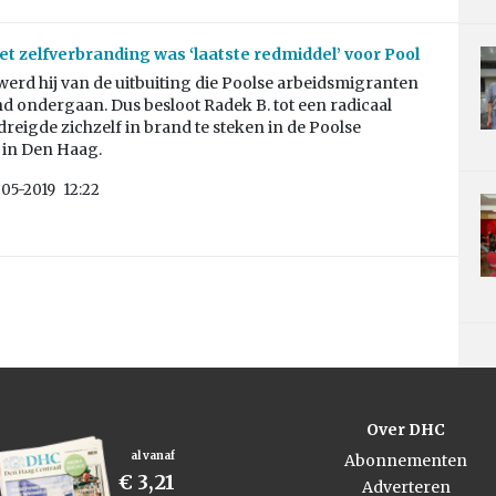
t zelfverbranding was ‘laatste redmiddel’ voor Pool
erd hij van de uitbuiting die Poolse arbeidsmigranten
d ondergaan. Dus besloot Radek B. tot een radicaal
j dreigde zichzelf in brand te steken in de Poolse
in Den Haag.
05-2019
12:22
Over DHC
al vanaf
Abonnementen
€ 3,21
Adverteren