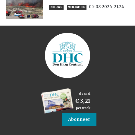
05-08-2026
21:24
NIEUWS
VEILIGHEID
al vanaf
€ 3,21
per week
Abonneer