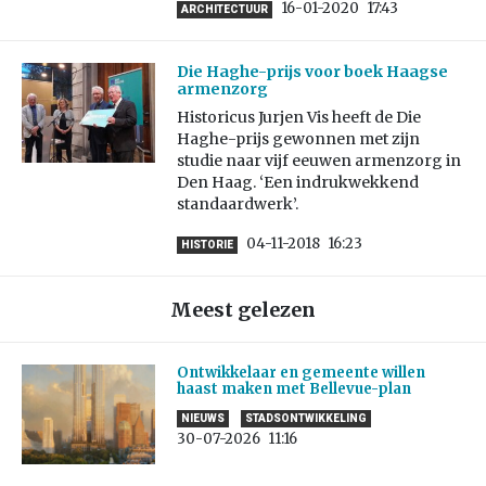
16-01-2020
17:43
ARCHITECTUUR
Die Haghe-prijs voor boek Haagse
armenzorg
Historicus Jurjen Vis heeft de Die
Haghe-prijs gewonnen met zijn
studie naar vijf eeuwen armenzorg in
Den Haag. ‘Een indrukwekkend
standaardwerk’.
04-11-2018
16:23
HISTORIE
Meest gelezen
Ontwikkelaar en gemeente willen
haast maken met Bellevue-plan
NIEUWS
STADSONTWIKKELING
30-07-2026
11:16