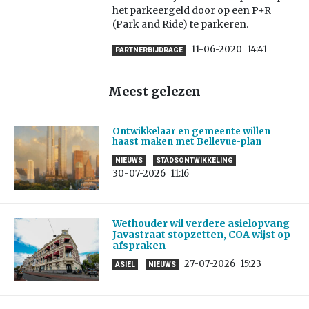
het parkeergeld door op een P+R
(Park and Ride) te parkeren.
11-06-2020
14:41
PARTNERBIJDRAGE
Meest gelezen
Ontwikkelaar en gemeente willen
haast maken met Bellevue-plan
NIEUWS
STADSONTWIKKELING
30-07-2026
11:16
Wethouder wil verdere asielopvang
Javastraat stopzetten, COA wijst op
afspraken
27-07-2026
15:23
ASIEL
NIEUWS