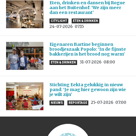
Eten, drinken en dansen bij Rogue
aan het Buitenhof: ‘We zijn meer
dan een restaurant’
CITYLIGHT
ETEN & DRINKEN
24-07-2026
07:15
Eigenaren Bartine beginnen
broodjeszaak Popolo: ‘In de fijnste
bakkerijen is het brood nog warm’
31-07-2026
08:00
ETEN & DRINKEN
Stichting Eekta gelukkig in nieuw
pand: ‘Je mag hier gewoon zijn wie
je wilt zijn’
25-07-2026
07:00
NIEUWS
REPORTAGE