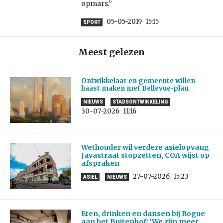
opmars.”
05-05-2019
15:15
SPORT
Meest gelezen
Ontwikkelaar en gemeente willen
haast maken met Bellevue-plan
NIEUWS
STADSONTWIKKELING
30-07-2026
11:16
Wethouder wil verdere asielopvang
Javastraat stopzetten, COA wijst op
afspraken
27-07-2026
15:23
ASIEL
NIEUWS
Eten, drinken en dansen bij Rogue
aan het Buitenhof: ‘We zijn meer