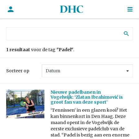
Zoek naar:
1 resultaat
voor de tag
"Padel"
.
Sorteer op
Nieuwe padelbanen in
Vogelwijk: ‘Zlatan Ibrahimović is
groot fan van deze sport’
‘Tennissen’ in een glazen kooi? Het
kan binnenkort in Den Haag. Deze
maand opent in de Vogelwijk de
eerste exclusieve padelclub van de
stad. “Padel is bezig aan een enorme