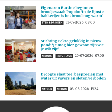
Eigenaren Bartine beginnen
broodjeszaak Popolo: ‘In de fijnste
bakkerijen is het brood nog warm’
31-07-2026
08:00
ETEN & DRINKEN
Stichting Eekta gelukkig in nieuw
pand: ‘Je mag hier gewoon zijn wie
je wilt zijn’
25-07-2026
07:00
NIEUWS
REPORTAGE
Droogte slaat toe, besproeien met
water uit vijvers en sloten verboden
03-08-2026
15:24
NATUUR
NIEUWS