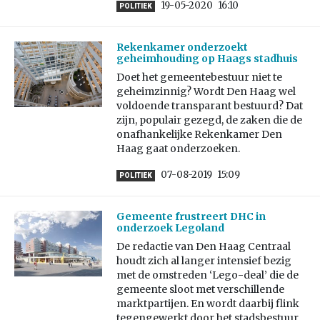
19-05-2020
16:10
POLITIEK
Rekenkamer onderzoekt
geheimhouding op Haags stadhuis
Doet het gemeentebestuur niet te
geheimzinnig? Wordt Den Haag wel
voldoende transparant bestuurd? Dat
zijn, populair gezegd, de zaken die de
onafhankelijke Rekenkamer Den
Haag gaat onderzoeken.
07-08-2019
15:09
POLITIEK
Gemeente frustreert DHC in
onderzoek Legoland
De redactie van Den Haag Centraal
houdt zich al langer intensief bezig
met de omstreden ‘Lego-deal’ die de
gemeente sloot met verschillende
marktpartijen. En wordt daarbij flink
tegengewerkt door het stadsbestuur,