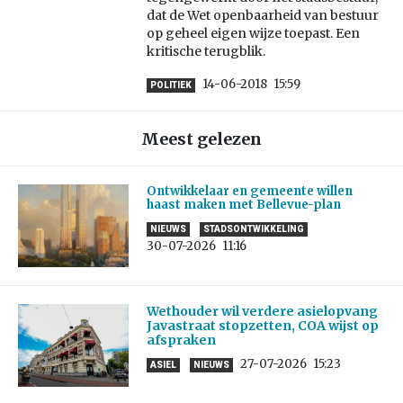
dat de Wet openbaarheid van bestuur
op geheel eigen wijze toepast. Een
kritische terugblik.
14-06-2018
15:59
POLITIEK
Meest gelezen
Ontwikkelaar en gemeente willen
haast maken met Bellevue-plan
NIEUWS
STADSONTWIKKELING
30-07-2026
11:16
Wethouder wil verdere asielopvang
Javastraat stopzetten, COA wijst op
afspraken
27-07-2026
15:23
ASIEL
NIEUWS