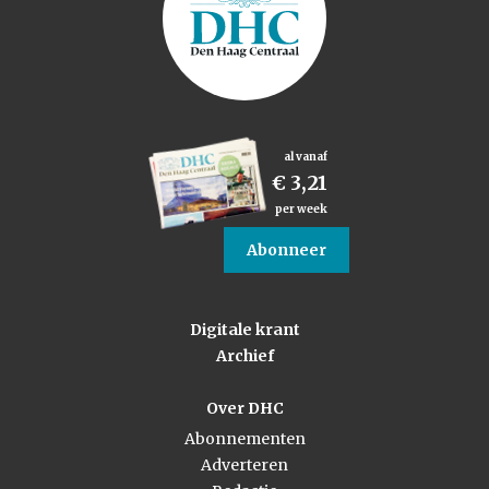
al vanaf
€ 3,21
per week
Abonneer
Digitale krant
Archief
Over DHC
Abonnementen
Adverteren