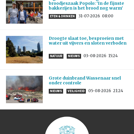
broodjeszaak Popolo: ‘In de fijnste
bakkerijen is het brood nog warm’
31-07-2026
08:00
ETEN & DRINKEN
Droogte slaat toe, besproeien met
water uit vijvers en sloten verboden
03-08-2026
15:24
NATUUR
NIEUWS
Grote duinbrand Wassenaar snel
onder controle
05-08-2026
21:24
NIEUWS
VEILIGHEID