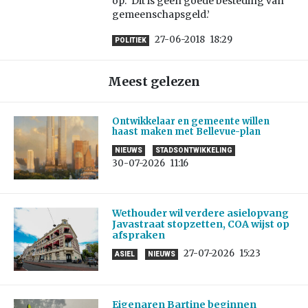
op. ‘Dit is geen goede besteding van
gemeenschapsgeld.’
27-06-2018
18:29
POLITIEK
Meest gelezen
Ontwikkelaar en gemeente willen
haast maken met Bellevue-plan
NIEUWS
STADSONTWIKKELING
30-07-2026
11:16
Wethouder wil verdere asielopvang
Javastraat stopzetten, COA wijst op
afspraken
27-07-2026
15:23
ASIEL
NIEUWS
Eigenaren Bartine beginnen