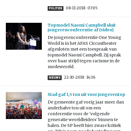
08-11-2018
07:05
POLITIEK
Topmodel Naomi Campbell sluit
jongerenconferentie af (video)
De jongerenconferentie One Young
World is in het AFAS Circustheater
afgesloten met een toespraak van
topmodel Naomi Campbell. Zij sprak
over haar strijd tegen racisme in de
modewereld.
22-10-2018
14:36
NIEUWS
Stad gaf 1,5 ton uit voor jongerentop
De gemeente gaf vorig jaar meer dan
anderhalve ton uit om een
conferentie voor de ‘volgende
generatie wereldleiders’ binnen te
halen. De SP heeft hier zware kritiek