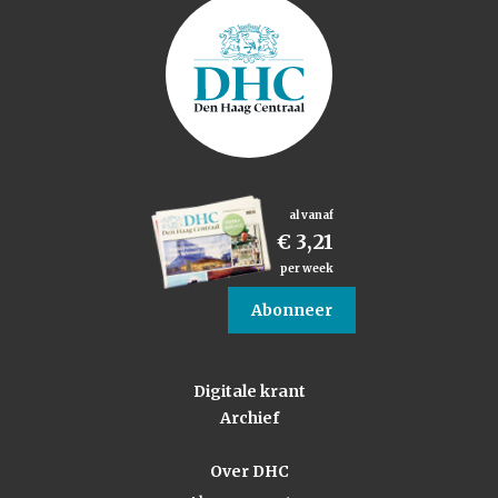
al vanaf
€ 3,21
per week
Abonneer
Digitale krant
Archief
Over DHC