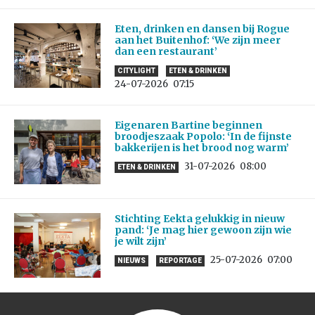
Eten, drinken en dansen bij Rogue
aan het Buitenhof: ‘We zijn meer
dan een restaurant’
CITYLIGHT
ETEN & DRINKEN
24-07-2026
07:15
Eigenaren Bartine beginnen
broodjeszaak Popolo: ‘In de fijnste
bakkerijen is het brood nog warm’
31-07-2026
08:00
ETEN & DRINKEN
Stichting Eekta gelukkig in nieuw
pand: ‘Je mag hier gewoon zijn wie
je wilt zijn’
25-07-2026
07:00
NIEUWS
REPORTAGE