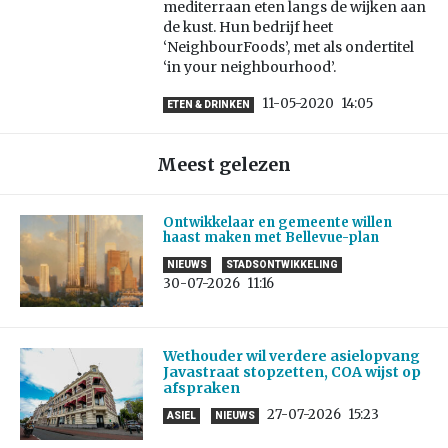
mediterraan eten langs de wijken aan
de kust. Hun bedrijf heet
‘NeighbourFoods’, met als ondertitel
‘in your neighbourhood’.
11-05-2020
14:05
ETEN & DRINKEN
Meest gelezen
Ontwikkelaar en gemeente willen
haast maken met Bellevue-plan
NIEUWS
STADSONTWIKKELING
30-07-2026
11:16
Wethouder wil verdere asielopvang
Javastraat stopzetten, COA wijst op
afspraken
27-07-2026
15:23
ASIEL
NIEUWS