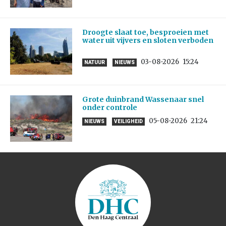
Droogte slaat toe, besproeien met
water uit vijvers en sloten verboden
03-08-2026
15:24
NATUUR
NIEUWS
Grote duinbrand Wassenaar snel
onder controle
05-08-2026
21:24
NIEUWS
VEILIGHEID