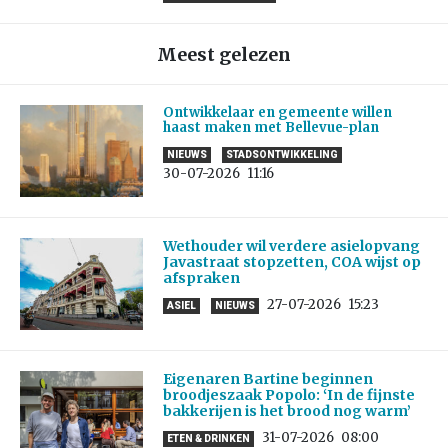
Meest gelezen
Ontwikkelaar en gemeente willen
haast maken met Bellevue-plan
NIEUWS
STADSONTWIKKELING
30-07-2026
11:16
Wethouder wil verdere asielopvang
Javastraat stopzetten, COA wijst op
afspraken
27-07-2026
15:23
ASIEL
NIEUWS
Eigenaren Bartine beginnen
broodjeszaak Popolo: ‘In de fijnste
bakkerijen is het brood nog warm’
31-07-2026
08:00
ETEN & DRINKEN