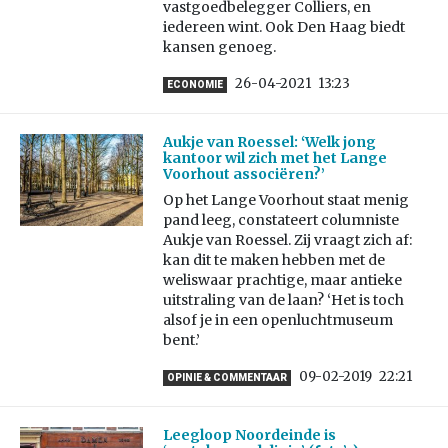
vastgoedbelegger Colliers, en
iedereen wint. Ook Den Haag biedt
kansen genoeg.
26-04-2021
13:23
ECONOMIE
Aukje van Roessel: ‘Welk jong
kantoor wil zich met het Lange
Voorhout associëren?’
Op het Lange Voorhout staat menig
pand leeg, constateert columniste
Aukje van Roessel. Zij vraagt zich af:
kan dit te maken hebben met de
weliswaar prachtige, maar antieke
uitstraling van de laan? ‘Het is toch
alsof je in een openluchtmuseum
bent.’
09-02-2019
22:21
OPINIE & COMMENTAAR
Leegloop Noordeinde is