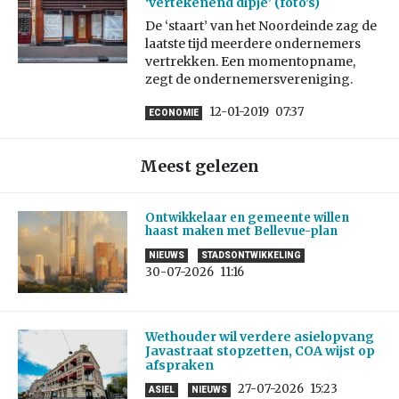
‘vertekenend dipje’ (foto’s)
De ‘staart’ van het Noordeinde zag de
laatste tijd meerdere ondernemers
vertrekken. Een momentopname,
zegt de ondernemersvereniging.
12-01-2019
07:37
ECONOMIE
Meest gelezen
Ontwikkelaar en gemeente willen
haast maken met Bellevue-plan
NIEUWS
STADSONTWIKKELING
30-07-2026
11:16
Wethouder wil verdere asielopvang
Javastraat stopzetten, COA wijst op
afspraken
27-07-2026
15:23
ASIEL
NIEUWS