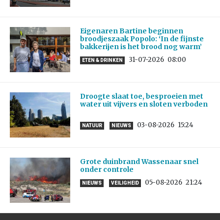
Eigenaren Bartine beginnen
broodjeszaak Popolo: ‘In de fijnste
bakkerijen is het brood nog warm’
31-07-2026
08:00
ETEN & DRINKEN
Droogte slaat toe, besproeien met
water uit vijvers en sloten verboden
03-08-2026
15:24
NATUUR
NIEUWS
Grote duinbrand Wassenaar snel
onder controle
05-08-2026
21:24
NIEUWS
VEILIGHEID