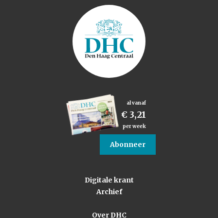
al vanaf
€ 3,21
per week
Abonneer
Digitale krant
Archief
Over DHC