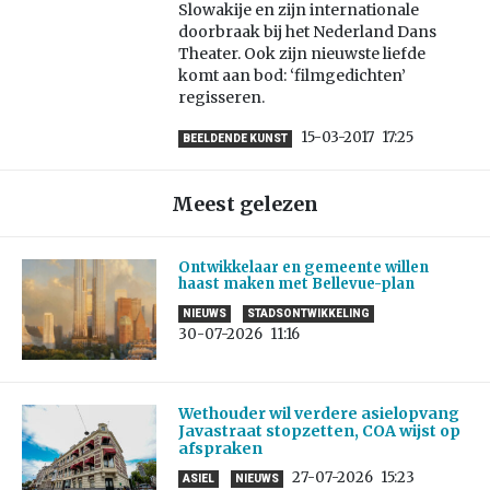
Slowakije en zijn internationale
doorbraak bij het Nederland Dans
Theater. Ook zijn nieuwste liefde
komt aan bod: ‘filmgedichten’
regisseren.
15-03-2017
17:25
BEELDENDE KUNST
Meest gelezen
Ontwikkelaar en gemeente willen
haast maken met Bellevue-plan
NIEUWS
STADSONTWIKKELING
30-07-2026
11:16
Wethouder wil verdere asielopvang
Javastraat stopzetten, COA wijst op
afspraken
27-07-2026
15:23
ASIEL
NIEUWS