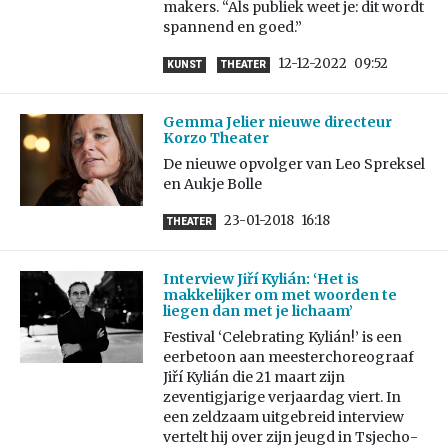
makers. “Als publiek weet je: dit wordt
spannend en goed.”
12-12-2022
09:52
KUNST
THEATER
Gemma Jelier nieuwe directeur
Korzo Theater
De nieuwe opvolger van Leo Spreksel
en Aukje Bolle
23-01-2018
16:18
THEATER
Interview Jiří Kylián: ‘Het is
makkelijker om met woorden te
liegen dan met je lichaam’
Festival ‘Celebrating Kylián!’ is een
eerbetoon aan meesterchoreograaf
Jiří Kylián die 21 maart zijn
zeventigjarige verjaardag viert. In
een zeldzaam uitgebreid interview
vertelt hij over zijn jeugd in Tsjecho-