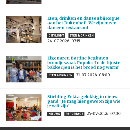
Eten, drinken en dansen bij Rogue
aan het Buitenhof: ‘We zijn meer
dan een restaurant’
CITYLIGHT
ETEN & DRINKEN
24-07-2026
07:15
Eigenaren Bartine beginnen
broodjeszaak Popolo: ‘In de fijnste
bakkerijen is het brood nog warm’
31-07-2026
08:00
ETEN & DRINKEN
Stichting Eekta gelukkig in nieuw
pand: ‘Je mag hier gewoon zijn wie
je wilt zijn’
25-07-2026
07:00
NIEUWS
REPORTAGE