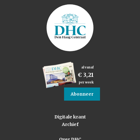
al vanaf
€ 3,21
per week
Abonneer
Digitale krant
Archief
Over DHC