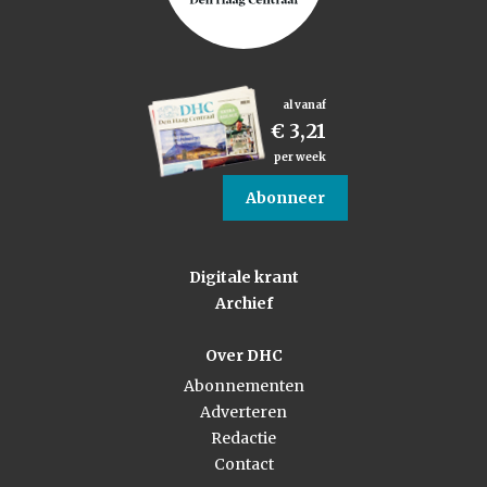
al vanaf
€ 3,21
per week
Abonneer
Digitale krant
Archief
Over DHC
Abonnementen
Adverteren
Redactie
Contact