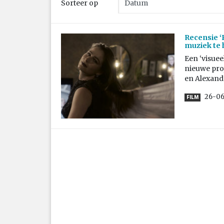
Sorteer op
Recensie ‘
muziek te 
Een ‘visuee
nieuwe proj
en Alexand
26-06
FILM