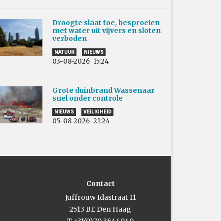
Droogte slaat toe, besproeien
met water uit vijvers en sloten
verboden
NATUUR
NIEUWS
03-08-2026
15:24
Grote duinbrand Wassenaar
snel onder controle
NIEUWS
VEILIGHEID
05-08-2026
21:24
Contact
Juffrouw Idastraat 11
2513 BE Den Haag