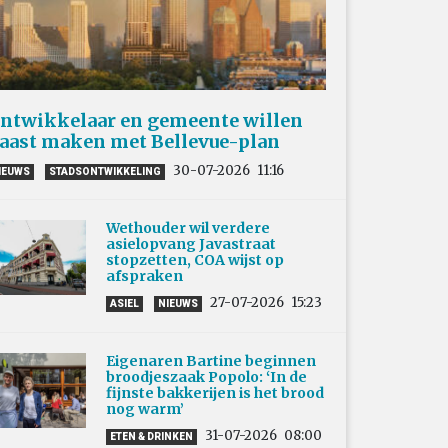
ntwikkelaar en gemeente willen
aast maken met Bellevue-plan
30-07-2026
11:16
IEUWS
STADSONTWIKKELING
Wethouder wil verdere
asielopvang Javastraat
stopzetten, COA wijst op
afspraken
27-07-2026
15:23
ASIEL
NIEUWS
Eigenaren Bartine beginnen
broodjeszaak Popolo: ‘In de
fijnste bakkerijen is het brood
nog warm’
31-07-2026
08:00
ETEN & DRINKEN