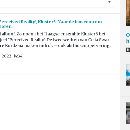
Perceived Reality’, Kluster5: Naar de bioscoop om
horen
l album’. Zo noemt het Haagse ensemble Kluster5 het
O
ect ‘Perceived Reality’. De twee werken van Celia Swart
h
re Kordzaia maken indruk – ook als bioscoopervaring.
N
-2022
14:34