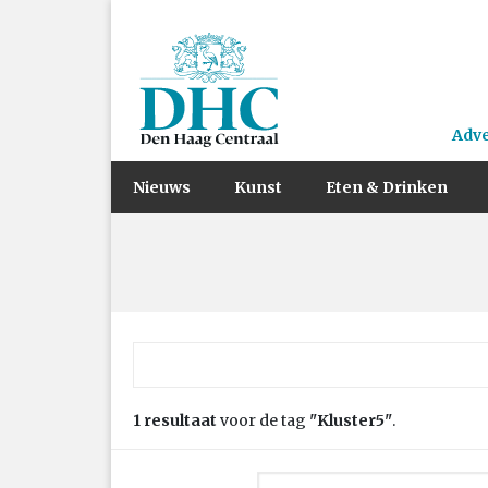
Adv
Nieuws
Kunst
Eten & Drinken
Zoek naar:
1 resultaat
voor de tag
"Kluster5"
.