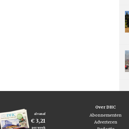
Over DHC
al vanaf
Abonnementen
€ 3,21
Adverteren
per week