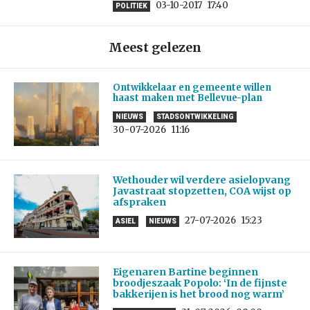
03-10-2017
17:40
POLITIEK
Meest gelezen
Ontwikkelaar en gemeente willen
haast maken met Bellevue-plan
NIEUWS
STADSONTWIKKELING
30-07-2026
11:16
Wethouder wil verdere asielopvang
Javastraat stopzetten, COA wijst op
afspraken
27-07-2026
15:23
ASIEL
NIEUWS
Eigenaren Bartine beginnen
broodjeszaak Popolo: ‘In de fijnste
bakkerijen is het brood nog warm’