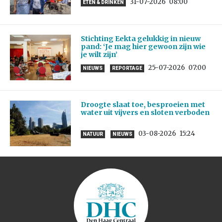
31-07-2026
08:00
ETEN & DRINKEN
Stichting Eekta gelukkig in nieuw
pand: ‘Je mag hier gewoon zijn wie
je wilt zijn’
25-07-2026
07:00
NIEUWS
REPORTAGE
Droogte slaat toe, besproeien met
water uit vijvers en sloten verboden
03-08-2026
15:24
NATUUR
NIEUWS