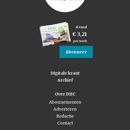
al vanaf
€ 3,21
per week
Abonneer
Digitale krant
Archief
Over DHC
Abonnementen
Adverteren
Redactie
Contact