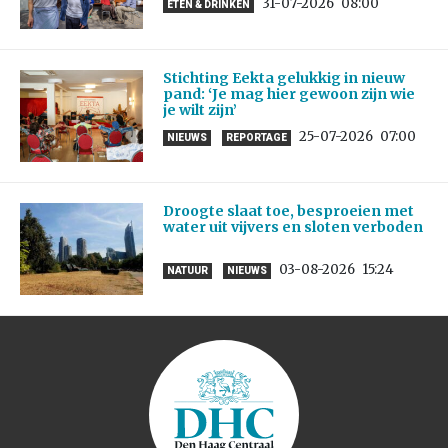
31-07-2026
08:00
ETEN & DRINKEN
Stichting Eekta gelukkig in nieuw
pand: ‘Je mag hier gewoon zijn wie
je wilt zijn’
25-07-2026
07:00
NIEUWS
REPORTAGE
Droogte slaat toe, besproeien met
water uit vijvers en sloten verboden
03-08-2026
15:24
NATUUR
NIEUWS