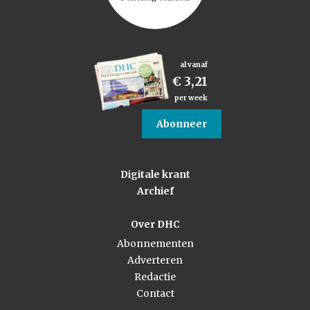
al vanaf
€ 3,21
per week
Abonneer
Digitale krant
Archief
Over DHC
Abonnementen
Adverteren
Redactie
Contact