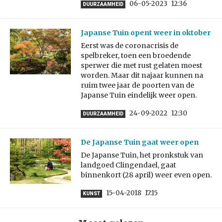
06-05-2023
12:36
DUURZAAMHEID
Japanse Tuin opent weer in oktober
Eerst was de coronacrisis de
spelbreker, toen een broedende
sperwer die met rust gelaten moest
worden. Maar dit najaar kunnen na
ruim twee jaar de poorten van de
Japanse Tuin eindelijk weer open.
24-09-2022
12:30
DUURZAAMHEID
De Japanse Tuin gaat weer open
De Japanse Tuin, het pronkstuk van
landgoed Clingendael, gaat
binnenkort (28 april) weer even open.
15-04-2018
17:15
KUNST