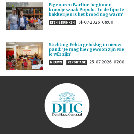
Eigenaren Bartine beginnen
broodjeszaak Popolo: ‘In de fijnste
bakkerijen is het brood nog warm’
31-07-2026
08:00
ETEN & DRINKEN
Stichting Eekta gelukkig in nieuw
pand: ‘Je mag hier gewoon zijn wie
je wilt zijn’
25-07-2026
07:00
NIEUWS
REPORTAGE