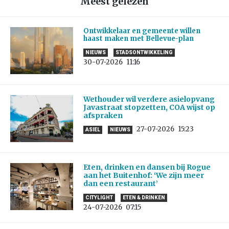
Meest gelezen
Ontwikkelaar en gemeente willen
haast maken met Bellevue-plan
NIEUWS
STADSONTWIKKELING
30-07-2026
11:16
Wethouder wil verdere asielopvang
Javastraat stopzetten, COA wijst op
afspraken
27-07-2026
15:23
ASIEL
NIEUWS
Eten, drinken en dansen bij Rogue
aan het Buitenhof: ‘We zijn meer
dan een restaurant’
CITYLIGHT
ETEN & DRINKEN
24-07-2026
07:15