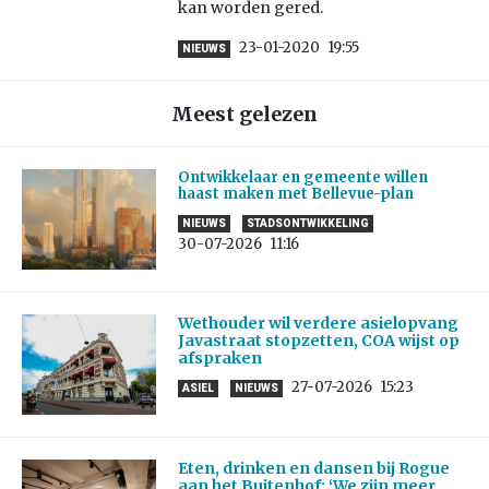
kan worden gered.
23-01-2020
19:55
NIEUWS
Meest gelezen
Ontwikkelaar en gemeente willen
haast maken met Bellevue-plan
NIEUWS
STADSONTWIKKELING
30-07-2026
11:16
Wethouder wil verdere asielopvang
Javastraat stopzetten, COA wijst op
afspraken
27-07-2026
15:23
ASIEL
NIEUWS
Eten, drinken en dansen bij Rogue
aan het Buitenhof: ‘We zijn meer