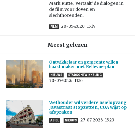
Mark Rutte, ‘vertaalt’ de dialogen in
de film voor doven en
slechthorenden.
20-05-2020
15:14
FILM
Meest gelezen
Ontwikkelaar en gemeente willen
haast maken met Bellevue-plan
NIEUWS
STADSONTWIKKELING
30-07-2026
11:16
Wethouder wil verdere asielopvang
Javastraat stopzetten, COA wijst op
afspraken
27-07-2026
15:23
ASIEL
NIEUWS