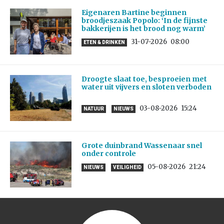
Eigenaren Bartine beginnen
broodjeszaak Popolo: ‘In de fijnste
bakkerijen is het brood nog warm’
31-07-2026
08:00
ETEN & DRINKEN
Droogte slaat toe, besproeien met
water uit vijvers en sloten verboden
03-08-2026
15:24
NATUUR
NIEUWS
Grote duinbrand Wassenaar snel
onder controle
05-08-2026
21:24
NIEUWS
VEILIGHEID