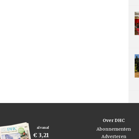
Over DHC
al vanaf
Abonnementen
€ 3,21
Adverteren