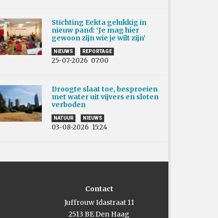
Stichting Eekta gelukkig in
nieuw pand: ‘Je mag hier
gewoon zijn wie je wilt zijn’
NIEUWS
REPORTAGE
25-07-2026
07:00
Droogte slaat toe, besproeien
met water uit vijvers en sloten
verboden
NATUUR
NIEUWS
03-08-2026
15:24
Contact
Juffrouw Idastraat 11
2513 BE Den Haag