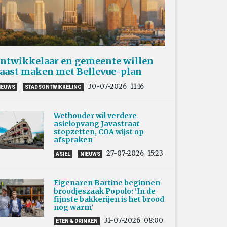
ntwikkelaar en gemeente willen
aast maken met Bellevue-plan
30-07-2026
11:16
IEUWS
STADSONTWIKKELING
Wethouder wil verdere
asielopvang Javastraat
stopzetten, COA wijst op
afspraken
27-07-2026
15:23
ASIEL
NIEUWS
Eigenaren Bartine beginnen
broodjeszaak Popolo: ‘In de
fijnste bakkerijen is het brood
nog warm’
31-07-2026
08:00
ETEN & DRINKEN