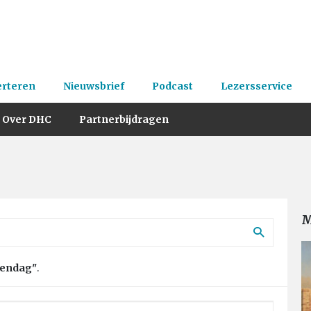
erteren
Nieuwsbrief
Podcast
Lezersservice
Over DHC
Partnerbijdragen
M
wendag"
.