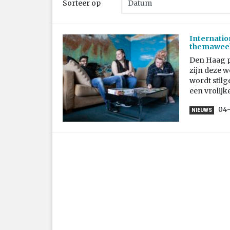
Sorteer op
Internatio
themawee
Den Haag pa
zijn deze w
wordt stilg
een vrolijk
04
NIEUWS