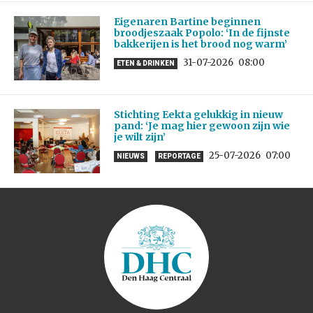
Eigenaren Bartine beginnen
broodjeszaak Popolo: ‘In de fijnste
bakkerijen is het brood nog warm’
31-07-2026
08:00
ETEN & DRINKEN
Stichting Eekta gelukkig in nieuw
pand: ‘Je mag hier gewoon zijn wie
je wilt zijn’
25-07-2026
07:00
NIEUWS
REPORTAGE