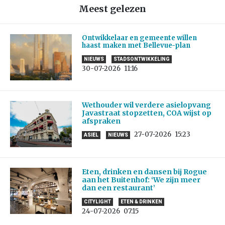
Meest gelezen
Ontwikkelaar en gemeente willen
haast maken met Bellevue-plan
NIEUWS
STADSONTWIKKELING
30-07-2026
11:16
Wethouder wil verdere asielopvang
Javastraat stopzetten, COA wijst op
afspraken
27-07-2026
15:23
ASIEL
NIEUWS
Eten, drinken en dansen bij Rogue
aan het Buitenhof: ‘We zijn meer
dan een restaurant’
CITYLIGHT
ETEN & DRINKEN
24-07-2026
07:15