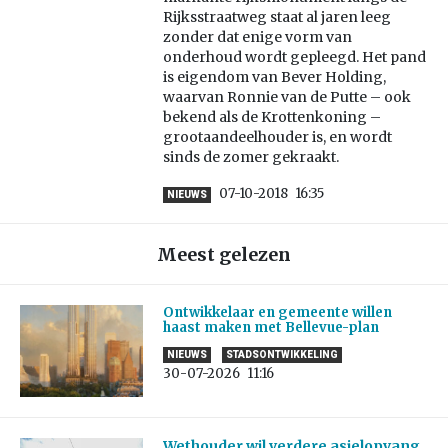
Rijksstraatweg staat al jaren leeg
zonder dat enige vorm van
onderhoud wordt gepleegd. Het pand
is eigendom van Bever Holding,
waarvan Ronnie van de Putte – ook
bekend als de Krottenkoning –
grootaandeelhouder is, en wordt
sinds de zomer gekraakt.
07-10-2018
16:35
NIEUWS
Meest gelezen
Ontwikkelaar en gemeente willen
haast maken met Bellevue-plan
NIEUWS
STADSONTWIKKELING
30-07-2026
11:16
Wethouder wil verdere asielopvang