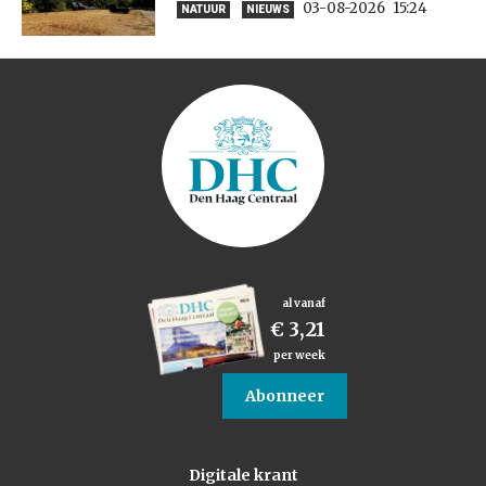
03-08-2026
15:24
NATUUR
NIEUWS
al vanaf
€ 3,21
per week
Abonneer
Digitale krant