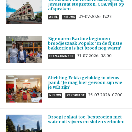
Javastraat stopzetten, COA wijst op
afspraken
27-07-2026
15:23
ASIEL
NIEUWS
Eigenaren Bartine beginnen
broodjeszaak Popolo: ‘In de fijnste
bakkerijen is het brood nog warm’
31-07-2026
08:00
ETEN & DRINKEN
Stichting Eekta gelukkig in nieuw
pand: ‘Je mag hier gewoon zijn wie
je wilt zijn’
25-07-2026
07:00
NIEUWS
REPORTAGE
Droogte slaat toe, besproeien met
water uit vijvers en sloten verboden