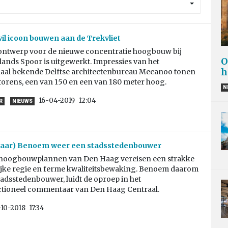
l icoon bouwen aan de Trekvliet
 ontwerp voor de nieuwe concentratie hoogbouw bij
O
lands Spoor is uitgewerkt. Impressies van het
h
naal bekende Delftse architectenbureau Mecanoo tonen
orens, een van 150 en een van 180 meter hoog.
N
16-04-2019
12:04
R
NIEUWS
ar) Benoem weer een stadsstedenbouwer
hoogbouwplannen van Den Haag vereisen een strakke
jke regie en ferme kwaliteitsbewaking. Benoem daarom
adsstedenbouwer, luidt de oproep in het
tioneel commentaar van Den Haag Centraal.
-10-2018
17:34