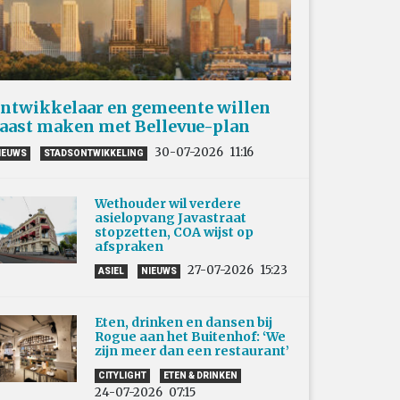
ntwikkelaar en gemeente willen
aast maken met Bellevue-plan
30-07-2026
11:16
IEUWS
STADSONTWIKKELING
Wethouder wil verdere
asielopvang Javastraat
stopzetten, COA wijst op
afspraken
27-07-2026
15:23
ASIEL
NIEUWS
Eten, drinken en dansen bij
Rogue aan het Buitenhof: ‘We
zijn meer dan een restaurant’
CITYLIGHT
ETEN & DRINKEN
24-07-2026
07:15