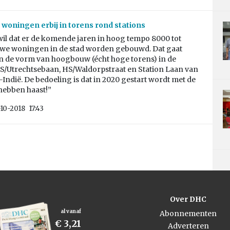
woningen erbij in torens rond stations
il dat er de komende jaren in hoog tempo 8000 tot
uwe woningen in de stad worden gebouwd. Dat gaat
n de vorm van hoogbouw (écht hoge torens) in de
S/Utrechtsebaan, HS/Waldorpstraat en Station Laan van
Indië. De bedoeling is dat in 2020 gestart wordt met de
hebben haast!”
-10-2018
17:43
Over DHC
al vanaf
Abonnementen
€ 3,21
Adverteren