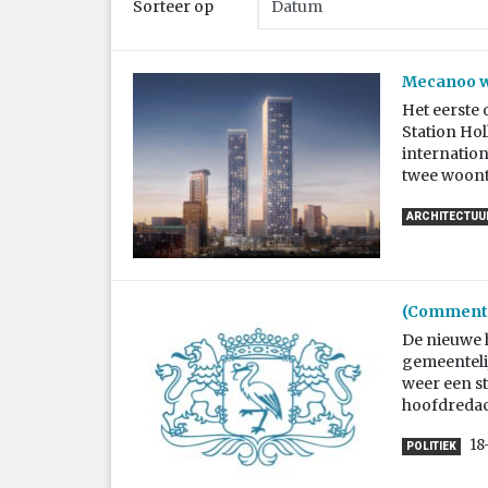
Sorteer op
Mecanoo wi
Het eerste
Station Hol
internatio
twee woont
ARCHITECTUU
(Commenta
De nieuwe 
gemeenteli
weer een st
hoofdredac
18
POLITIEK