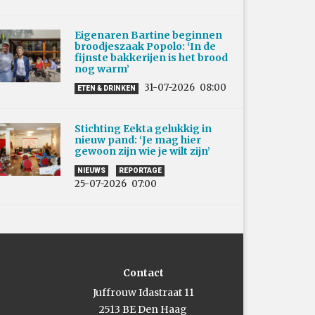
Eigenaren Bartine beginnen
broodjeszaak Popolo: ‘In de
fijnste bakkerijen is het brood
nog warm’
31-07-2026
08:00
ETEN & DRINKEN
Stichting Eekta gelukkig in
nieuw pand: ‘Je mag hier
gewoon zijn wie je wilt zijn’
NIEUWS
REPORTAGE
25-07-2026
07:00
Contact
Juffrouw Idastraat 11
2513 BE Den Haag