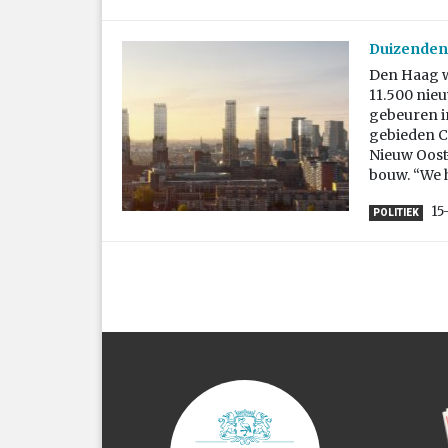
Duizenden 
Den Haag w
11.500 nie
gebeuren i
gebieden C
Nieuw Oost-
bouw. “We 
15
POLITIEK