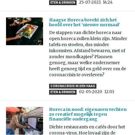
25-07-2021
14:24
ETEN & DRINKEN
Haagse Horeca breekt zich het
hoofd over het ‘nieuwe normaal’
De stappen van dichte horeca naar
open horeca zullen klein zijn. Minder
tafels en stoelen, dus minder
inkomsten. Afstand bewaren, met of
zonder mondkapjes? Plannen
genoeg, maar welke ondernemer
heeft genoeg tijd en geld over om de
coronacrisis te overleven?
CORONACRISIS IN DEN HAAG
02-05-2020
12:03
ETEN & DRINKEN
Horeca in nood: eigenaren vechten
zo creatief mogelijk tegen
financiële ondergang
Dichte restaurants en cafés door het
corona-virus. Hoe loyaal zijn de