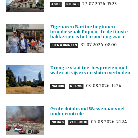
27-07-2026
15:23
ASIEL
NIEUWS
Eigenaren Bartine beginnen
broodjeszaak Popolo: ‘In de fijnste
bakkerijen is het brood nog warm’
31-07-2026
08:00
ETEN & DRINKEN
Droogte slaat toe, besproeien met
water uit vijvers en sloten verboden
03-08-2026
15:24
NATUUR
NIEUWS
Grote duinbrand Wassenaar snel
onder controle
05-08-2026
21:24
NIEUWS
VEILIGHEID