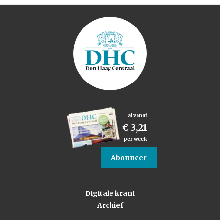
al vanaf
€ 3,21
per week
Abonneer
Digitale krant
Archief