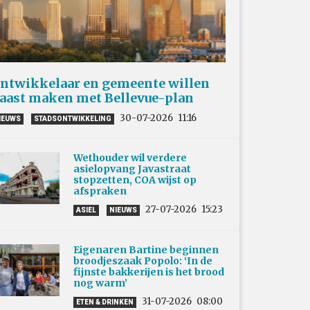
ntwikkelaar en gemeente willen
aast maken met Bellevue-plan
30-07-2026
11:16
IEUWS
STADSONTWIKKELING
Wethouder wil verdere
asielopvang Javastraat
stopzetten, COA wijst op
afspraken
27-07-2026
15:23
ASIEL
NIEUWS
Eigenaren Bartine beginnen
broodjeszaak Popolo: ‘In de
fijnste bakkerijen is het brood
nog warm’
31-07-2026
08:00
ETEN & DRINKEN