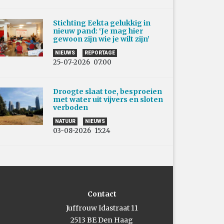
Stichting Eekta gelukkig in
nieuw pand: ‘Je mag hier
gewoon zijn wie je wilt zijn’
NIEUWS
REPORTAGE
25-07-2026
07:00
Droogte slaat toe, besproeien
met water uit vijvers en sloten
verboden
NATUUR
NIEUWS
03-08-2026
15:24
Contact
Juffrouw Idastraat 11
2513 BE Den Haag