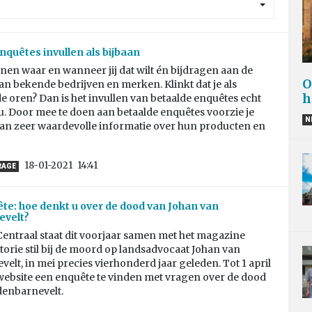
nquêtes invullen als bijbaan
nen waar en wanneer jij dat wilt én bijdragen aan de
O
n bekende bedrijven en merken. Klinkt dat je als
h
e oren? Dan is het invullen van betaalde enquêtes echt
ou. Door mee te doen aan betaalde enquêtes voorzie je
N
van zeer waardevolle informatie over hun producten en
18-01-2021
14:41
RAGE
e: hoe denkt u over de dood van Johan van
evelt?
entraal staat dit voorjaar samen met het magazine
orie stil bij de moord op landsadvocaat Johan van
elt, in mei precies vierhonderd jaar geleden. Tot 1 april
website een enquête te vinden met vragen over de dood
denbarnevelt.