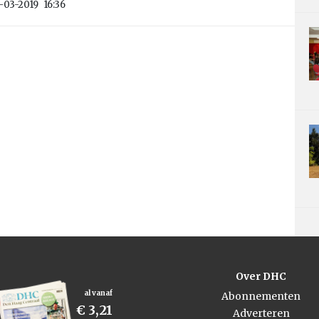
-03-2019
16:36
Over DHC
al vanaf
Abonnementen
€ 3,21
Adverteren