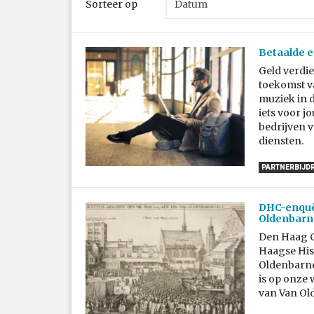
Sorteer op
Betaalde e
Geld verdie
toekomst va
muziek in d
iets voor j
bedrijven 
diensten.
PARTNERBIJD
DHC-enquêt
Oldenbarn
Den Haag C
Haagse Hist
Oldenbarnev
is op onze 
van Van Ol