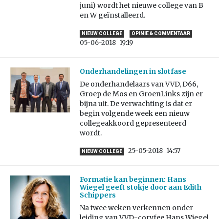
juni) wordt het nieuwe college van B
en W geïnstalleerd.
NIEUW COLLEGE
OPINIE & COMMENTAAR
05-06-2018
19:19
Onderhandelingen in slotfase
De onderhandelaars van VVD, D66,
Groep de Mos en GroenLinks zijn er
bijna uit. De verwachting is dat er
begin volgende week een nieuw
collegeakkoord gepresenteerd
wordt.
25-05-2018
14:57
NIEUW COLLEGE
Formatie kan beginnen: Hans
Wiegel geeft stokje door aan Edith
Schippers
Na twee weken verkennen onder
leiding van VVD-coryfee Hans Wiegel