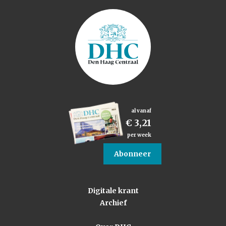
al vanaf
€ 3,21
per week
Abonneer
Digitale krant
Archief