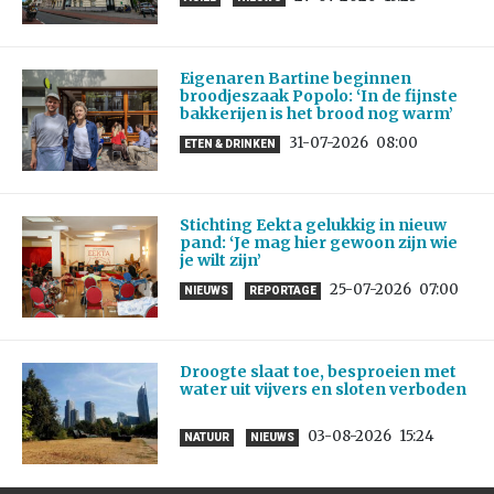
Eigenaren Bartine beginnen
broodjeszaak Popolo: ‘In de fijnste
bakkerijen is het brood nog warm’
31-07-2026
08:00
ETEN & DRINKEN
Stichting Eekta gelukkig in nieuw
pand: ‘Je mag hier gewoon zijn wie
je wilt zijn’
25-07-2026
07:00
NIEUWS
REPORTAGE
Droogte slaat toe, besproeien met
water uit vijvers en sloten verboden
03-08-2026
15:24
NATUUR
NIEUWS