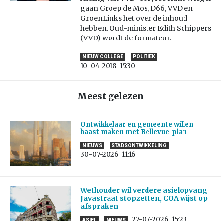
gaan Groep de Mos, D66, VVD en
GroenLinks het over de inhoud
hebben. Oud-minister Edith Schippers
(VVD) wordt de formateur.
NIEUW COLLEGE
POLITIEK
10-04-2018
15:30
Meest gelezen
Ontwikkelaar en gemeente willen
haast maken met Bellevue-plan
NIEUWS
STADSONTWIKKELING
30-07-2026
11:16
Wethouder wil verdere asielopvang
Javastraat stopzetten, COA wijst op
afspraken
27-07-2026
15:23
ASIEL
NIEUWS