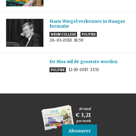
Hans Wiegel verkenner in Haagse
formatie
NIEUW COLLEGE
POLITIEK
26-03-2018
16:59
De Mos wil de grootste worden
12-10-2017
13:51
POLITIEK
al vanaf
€ 3,21
per week
Abonneer