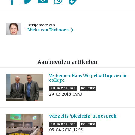
Bekijk meer van
Mieke van Dixhoorn
Aanbevolen artikelen
Verkenner Hans Wiegel wil top vier in
college
NIEUW COLLEGE
POLITIEK
29-03-2018
14:43
Wiegel is ‘plezierig’ in gesprek
NIEUW COLLEGE
POLITIEK
05-04-2018
12:35