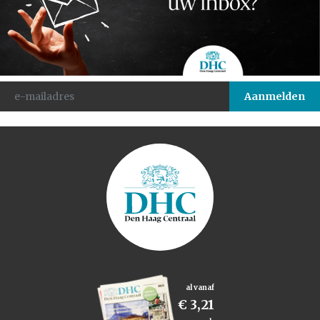
al vanaf
€ 3,21