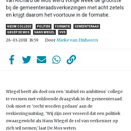
van Richard de Mos werd vorige week de grootste
bij de gemeenteraadsverkiezingen met acht zetels
en krijgt daarom het voortouw in de formatie.
NIEUW COLLEGE
POLITIEK
FORMATIE
GEMEENTERAAD
GROEP DE MOS
HANS WIEGEL
VVD
Door
Mieke van Dixhoorn
26-03-2018
16:59
Wiegel heeft als doel om een ‘stabiel en ambitieus’ college
te vormen met voldoende draagvlak in de gemeenteraad.
Ook moet er ‘recht worden gedaan’ aan de
verkiezingsuitslag. ‘Wij zijn zeer vereerd dat een politiek
zwaargewicht als Hans Wiegel de rol van verkenner op
zich wil nemen,’ laat De Mos weten.