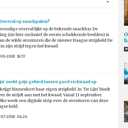
‘Overval op snackpaleis!’
nvoudige overval lijkt op de bekende snackbar De
O
g (zie hier exclusief de eerste schokkende beelden) is
h
an de wilde avonturen die de nieuwe Haagse stripheld De
 in zijn strijd tegen het kwaad.
N
-09-2018
16:57
ijn’ zoekt grijs gebied tussen goed en kwaad op
krijgt binnenkort haar eigen stripheld. In ‘De Lijn’ bindt
er de strijdt aan met het kwaad. Vanaf 11 september
elke week een digitale strip over de avonturen van deze
gse held.
-07-2018
04:24