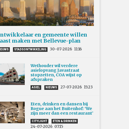
ntwikkelaar en gemeente willen
aast maken met Bellevue-plan
30-07-2026
11:16
IEUWS
STADSONTWIKKELING
Wethouder wil verdere
asielopvang Javastraat
stopzetten, COA wijst op
afspraken
27-07-2026
15:23
ASIEL
NIEUWS
Eten, drinken en dansen bij
Rogue aan het Buitenhof: ‘We
zijn meer dan een restaurant’
CITYLIGHT
ETEN & DRINKEN
24-07-2026
07:15