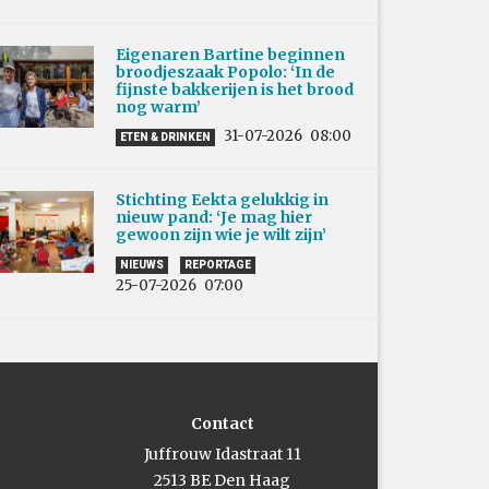
Eigenaren Bartine beginnen
broodjeszaak Popolo: ‘In de
fijnste bakkerijen is het brood
nog warm’
31-07-2026
08:00
ETEN & DRINKEN
Stichting Eekta gelukkig in
nieuw pand: ‘Je mag hier
gewoon zijn wie je wilt zijn’
NIEUWS
REPORTAGE
25-07-2026
07:00
Contact
Juffrouw Idastraat 11
2513 BE Den Haag