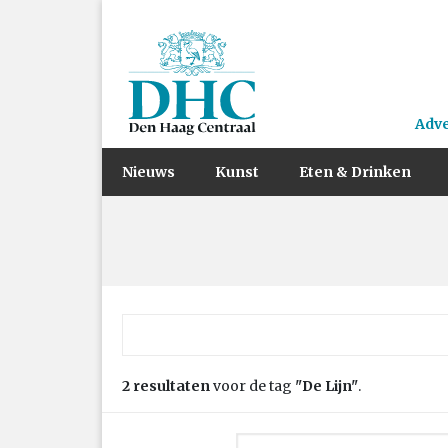
Adv
Nieuws
Kunst
Eten & Drinken
Zoek naar:
2 resultaten
voor de tag
"De Lijn"
.