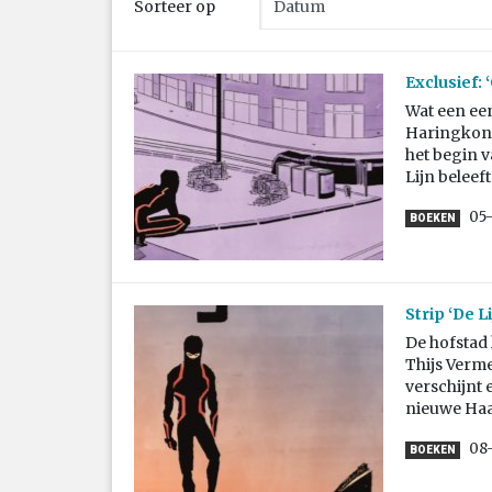
Sorteer op
Exclusief: 
Wat een ee
Haringkonin
het begin v
Lijn beleeft
05
BOEKEN
Strip ‘De L
De hofstad 
Thijs Verme
verschijnt 
nieuwe Haa
08
BOEKEN