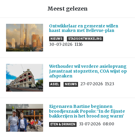
Meest gelezen
Ontwikkelaar en gemeente willen
haast maken met Bellevue-plan
NIEUWS
STADSONTWIKKELING
30-07-2026
11:16
Wethouder wil verdere asielopvang
Javastraat stopzetten, COA wijst op
afspraken
27-07-2026
15:23
ASIEL
NIEUWS
Eigenaren Bartine beginnen
broodjeszaak Popolo: ‘In de fijnste
bakkerijen is het brood nog warm’
31-07-2026
08:00
ETEN & DRINKEN