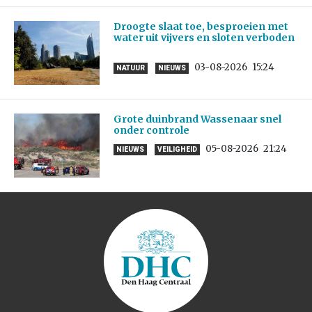
Droogte slaat toe, besproeien met
water uit vijvers en sloten verboden
03-08-2026
15:24
NATUUR
NIEUWS
Grote duinbrand Wassenaar snel
onder controle
05-08-2026
21:24
NIEUWS
VEILIGHEID