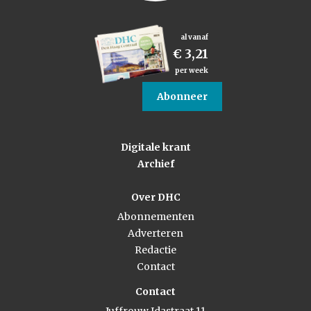
al vanaf
€ 3,21
per week
Abonneer
Digitale krant
Archief
Over DHC
Abonnementen
Adverteren
Redactie
Contact
Contact