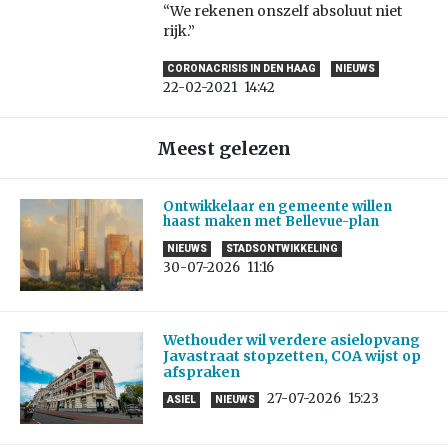
“We rekenen onszelf absoluut niet
rijk.”
CORONACRISIS IN DEN HAAG
NIEUWS
22-02-2021
14:42
Meest gelezen
Ontwikkelaar en gemeente willen
haast maken met Bellevue-plan
NIEUWS
STADSONTWIKKELING
30-07-2026
11:16
Wethouder wil verdere asielopvang
Javastraat stopzetten, COA wijst op
afspraken
27-07-2026
15:23
ASIEL
NIEUWS