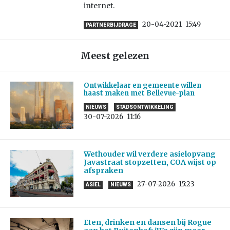
internet.
20-04-2021
15:49
PARTNERBIJDRAGE
Meest gelezen
Ontwikkelaar en gemeente willen
haast maken met Bellevue-plan
NIEUWS
STADSONTWIKKELING
30-07-2026
11:16
Wethouder wil verdere asielopvang
Javastraat stopzetten, COA wijst op
afspraken
27-07-2026
15:23
ASIEL
NIEUWS
Eten, drinken en dansen bij Rogue