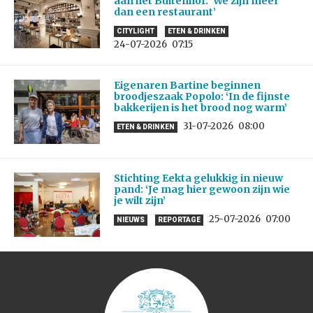
aan het Buitenhof: ‘We zijn meer
dan een restaurant’
CITYLIGHT
ETEN & DRINKEN
24-07-2026
07:15
Eigenaren Bartine beginnen
broodjeszaak Popolo: ‘In de fijnste
bakkerijen is het brood nog warm’
31-07-2026
08:00
ETEN & DRINKEN
Stichting Eekta gelukkig in nieuw
pand: ‘Je mag hier gewoon zijn wie
je wilt zijn’
25-07-2026
07:00
NIEUWS
REPORTAGE