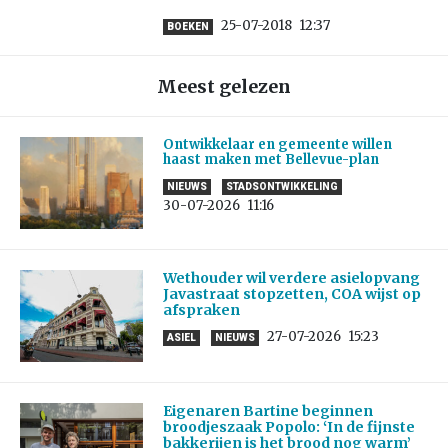
25-07-2018
12:37
BOEKEN
Meest gelezen
Ontwikkelaar en gemeente willen
haast maken met Bellevue-plan
NIEUWS
STADSONTWIKKELING
30-07-2026
11:16
Wethouder wil verdere asielopvang
Javastraat stopzetten, COA wijst op
afspraken
27-07-2026
15:23
ASIEL
NIEUWS
Eigenaren Bartine beginnen
broodjeszaak Popolo: ‘In de fijnste
bakkerijen is het brood nog warm’