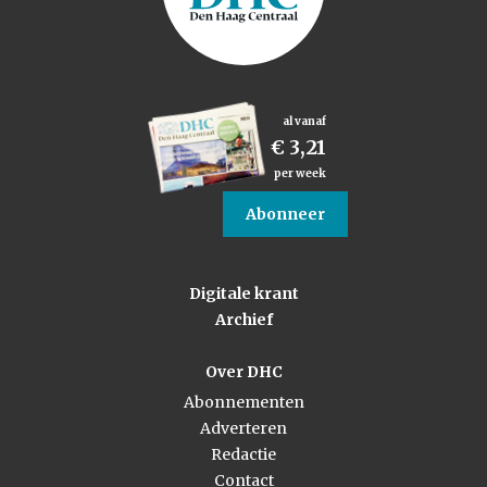
al vanaf
€ 3,21
per week
Abonneer
Digitale krant
Archief
Over DHC
Abonnementen
Adverteren
Redactie
Contact