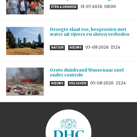
31-07-2026
08:00
ETEN & DRINKEN
Droogte slaat toe, besproeien met
water uit vijvers en sloten verboden
03-08-2026
15:24
NATUUR
NIEUWS
Grote duinbrand Wassenaar snel
onder controle
05-08-2026
21:24
NIEUWS
VEILIGHEID