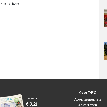
3-2017
14:25
Over DHC
al vanaf
Abonnementen
€ 3,21
Adverteren