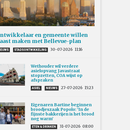
ntwikkelaar en gemeente willen
aast maken met Bellevue-plan
30-07-2026
11:16
IEUWS
STADSONTWIKKELING
Wethouder wil verdere
asielopvang Javastraat
stopzetten, COA wijst op
afspraken
27-07-2026
15:23
ASIEL
NIEUWS
Eigenaren Bartine beginnen
broodjeszaak Popolo: ‘In de
fijnste bakkerijen is het brood
nog warm’
31-07-2026
08:00
ETEN & DRINKEN