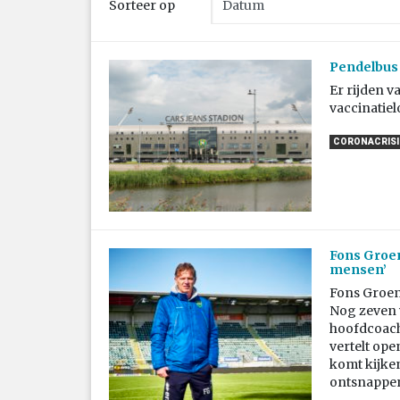
Sorteer op
Pendelbus 
Er rijden v
vaccinatiel
CORONACRISIS
Fons Groen
mensen’
Fons Groen
Nog zeven w
hoofdcoach
vertelt ope
komt kijken
ontsnappen 