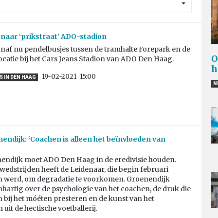
naar ‘prikstraat’ ADO-stadion
anaf nu pendelbusjes tussen de tramhalte Forepark en de
O
ocatie bij het Cars Jeans Stadion van ADO Den Haag.
h
19-02-2021
15:00
 IN DEN HAAG
N
endijk: ‘Coachen is alleen het beïnvloeden van
endijk moet ADO Den Haag in de eredivisie houden.
edstrijden heeft de Leidenaar, die begin februari
 werd, om degradatie te voorkomen. Groenendijk
nhartig over de psychologie van het coachen, de druk die
 bij het móéten presteren en de kunst van het
uit de hectische voetballerij.