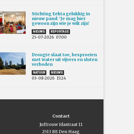
Stichting Eekta gelukkig in
nieuw pand: ‘Je mag hier
gewoon zijn wie je wilt zijn’
NIEUWS
REPORTAGE
25-07-2026
07:00
Droogte slaat toe, besproeien
met water uit vijvers en sloten
verboden
NATUUR
NIEUWS
03-08-2026
15:24
Contact
Juffrouw Idastraat 11
2513 BE Den Haag