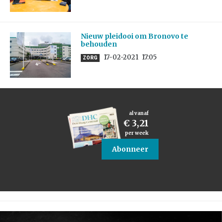
Nieuw pleidooi om Bronovo te
behouden
17-02-2021
17:05
ZORG
al vanaf
€ 3,21
per week
Abonneer