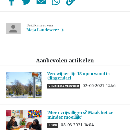
Bekijk meer van
Maja Landeweer
Aanbevolen artikelen
Verdwijnen lijn 18 open wond in
Clingendael
02-05-2021
12:46
VERKEER & VERVOER
‘Meer vrijwilligers? Maak het ze
minder moeilijk’
08-03-2021
14:04
ZORG