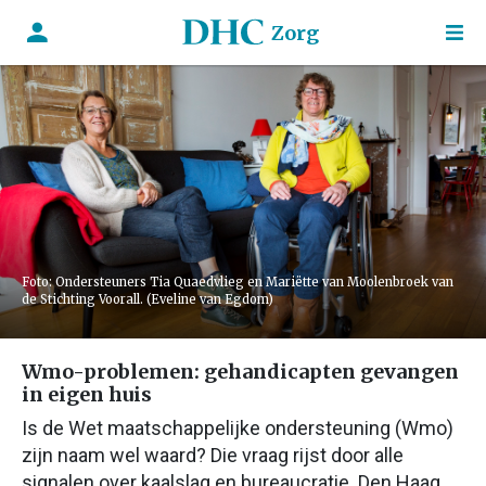
Zorg
Foto: Ondersteuners Tia Quaedvlieg en Mariëtte van Moolenbroek van
de Stichting Voorall. (Eveline van Egdom)
Wmo-problemen: gehandicapten gevangen
in eigen huis
Is de Wet maatschappelijke ondersteuning (Wmo)
zijn naam wel waard? Die vraag rijst door alle
signalen over kaalslag en bureaucratie. Den Haag