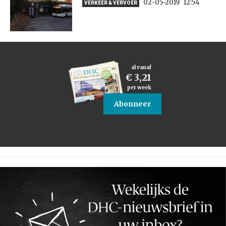
02-05-2019
12:54
VERKEER & VERVOER
al vanaf
€ 3,21
per week
Abonneer