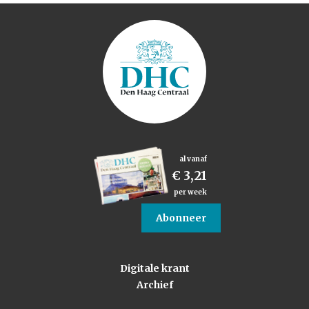
al vanaf
€ 3,21
per week
Abonneer
Digitale krant
Archief