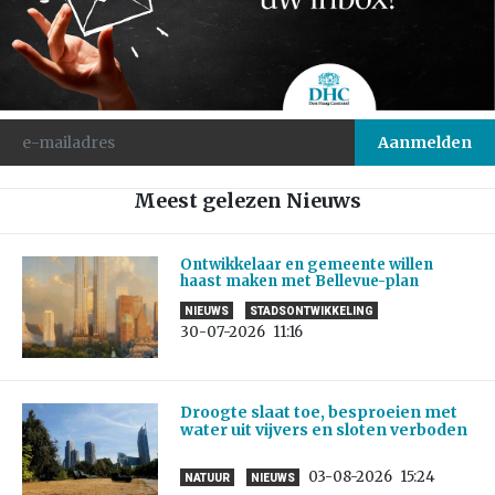
Meest gelezen Nieuws
Ontwikkelaar en gemeente willen
haast maken met Bellevue-plan
NIEUWS
STADSONTWIKKELING
30-07-2026
11:16
Droogte slaat toe, besproeien met
water uit vijvers en sloten verboden
03-08-2026
15:24
NATUUR
NIEUWS